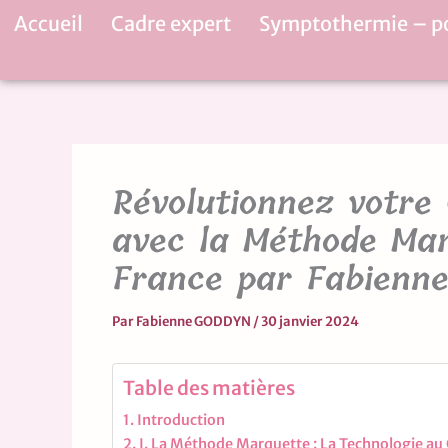
Aller
Accueil
Cadre expert
Symptothermie – p
au
contenu
Révolutionnez votre 
avec la Méthode Mar
France par Fabienn
Par
Fabienne GODDYN
/
30 janvier 2024
Table des matières
Introduction
I. La Méthode Marquette : La Technologie au C