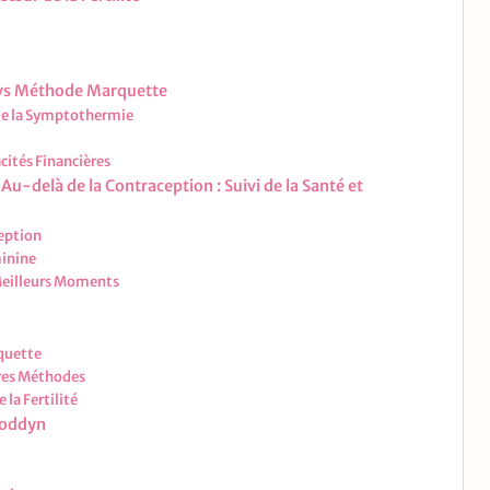
 vs Méthode Marquette
 de la Symptothermie
cités Financières
Au-delà de la Contraception : Suivi de la Santé et
ception
minine
 Meilleurs Moments
quette
tres Méthodes
 la Fertilité
Goddyn