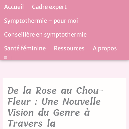
Aller
Accueil
Cadre expert
au
contenu
Symptothermie – pour moi
Conseillère en symptothermie
Santé féminine
Ressources
A propos
Hamburger Toggle Menu
De la Rose au Chou-
Fleur : Une Nouvelle
Vision du Genre à
Travers la