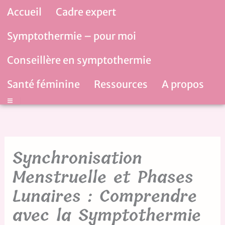
Aller
Accueil
Cadre expert
au
contenu
Symptothermie – pour moi
Conseillère en symptothermie
Santé féminine
Ressources
A propos
Hamburger Toggle Menu
Synchronisation
Menstruelle et Phases
Lunaires : Comprendre
avec la Symptothermie