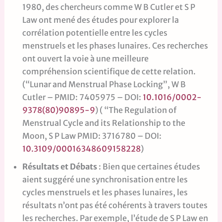
1980, des chercheurs comme W B Cutler et S P
Law ont mené des études pour explorer la
corrélation potentielle entre les cycles
menstruels et les phases lunaires. Ces recherches
ont ouvert la voie à une meilleure
compréhension scientifique de cette relation.
(“Lunar and Menstrual Phase Locking”, W B
Cutler – PMID: 7405975 – DOI:
10.1016/0002-
9378(80)90895-9
) ( “The Regulation of
Menstrual Cycle and its Relationship to the
Moon, S P Law PMID: 3716780 – DOI:
10.3109/00016348609158228
)
Résultats et Débats
: Bien que certaines études
aient suggéré une synchronisation entre les
cycles menstruels et les phases lunaires, les
résultats n’ont pas été cohérents à travers toutes
les recherches. Par exemple, l’étude de S P Law en