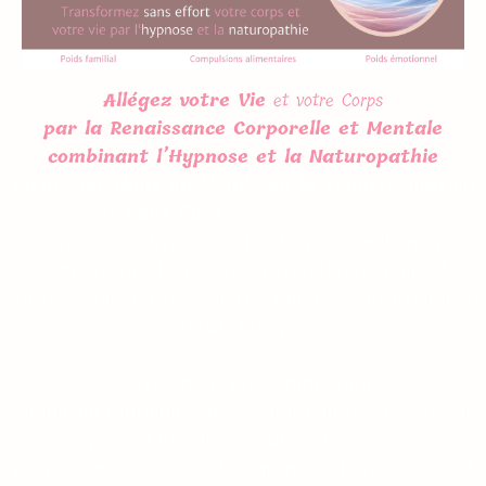
Allégez votre Vie
et votre Corps
par la Renaissance Corporelle et Mentale
combinant l’Hypnose et la Naturopathie
Bienvenue dans un Monde où la Transformation
est Sans Effort
ni Douleur ni Régime
Vous avez tenté diverses méthodes pour améliorer votre
santé et votre bien-être sans résultats durables ?
Vous ne voulez plus compter les calories, souffrir au sport
et faire le yoyo ?
Découvrez notre programme unique,
combinant l’ancienne sagesse de la naturopathie avec le
pouvoir transformateur de l’hypnose,
pour une approche complète qui respecte votre corps et