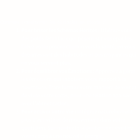
Comment transformer les obstacles en atouts ?
Pour briser les Schémas Hérités :
Libérez-vous
des poids familiaux qui pèsent sur vos épaules.
Créez votre propre chemin vers la santé, en vous
débarrassant des habitudes et des croyances qui
ne vous servent plus.
Pour équilibrer vos Émotions :
Apprenez à gérer
les émotions qui sabotent votre rapport à la
nourriture. Transformez votre manière de voir et
de vivre votre corps, pour une relation apaisée
avec l’alimentation.
Pour activer votre Vie :
Intégrez naturellement
plus d’activité et de mouvement dans votre
quotidien. Surmontez la sédentarité et éveillez
votre corps à une nouvelle énergie.