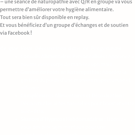
– une séance de naturopathie avec Q/R en groupe va vous
permettre d’améliorer votre hygiène alimentaire.
Tout sera bien sûr disponible en replay.
Et vous bénéficiez d’un groupe d’échanges et de soutien
via Facebook !
Ce que Vous Découvrirez dans ce Programme
Conseils Alimentaires Personnalisés :
Apprenez à
nourrir votre corps de manière optimale.
Gestion du Poids en Naturopathie :
Abordez la
gestion du poids d’une manière respectueuse et
efficace.
Compléments Alimentaires et Détoxication :
Découvrez les aides naturelles pour booster votre
bien-être.
Séances d’Hypnose Hebdomadaires :
Libérez-
vous des blocages mentaux pour une
transformation profonde.