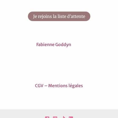
Je rejoins la liste d’attente
Copyright 2024
Fabienne Goddyn
. Tous droits réservés.
Fabienne Goddyn portée par Autonomia Portage
SIRET : 515 200 657 00028
APE : 74 90 B – Activités spécialisées
N° TVA : FR 06 515 200 657
CGV – Mentions légales
Ce site ne dépend pas de Méta ou Google.