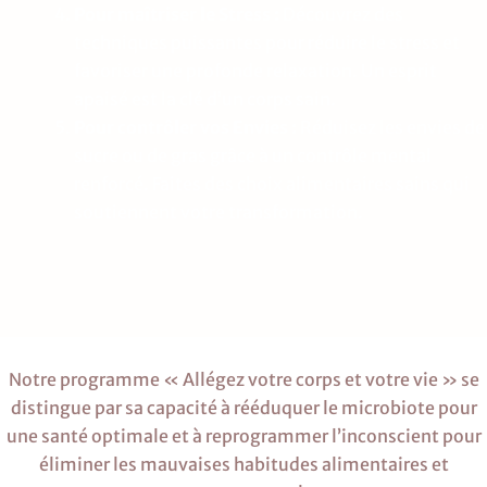
Pour maîtriser le Stress :
Découvrez des
techniques puissantes pour réduire le stress et
favoriser une profonde relaxation. Un esprit
apaisé est la clé d’un corps sain.
Pour contrôler vos Envies :
Réduisez les envies de
sucre ou de gras grâce à un contrôle mental
renforcé. Faites des choix alimentaires sains qui
soutiennent votre transformation.
Notre programme « Allégez votre corps et votre vie » se
distingue par sa capacité à rééduquer le microbiote pour
une santé optimale et à reprogrammer l’inconscient pour
éliminer les mauvaises habitudes alimentaires et