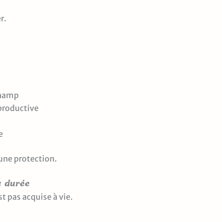
r.
champ
productive
e
 une protection.
a durée
st pas acquise à vie.