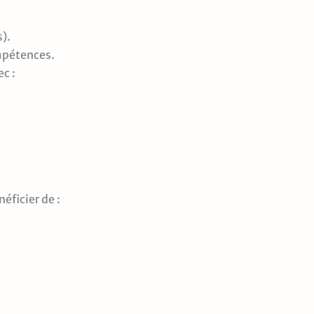
s).
ompétences.
ec :
néficier de :