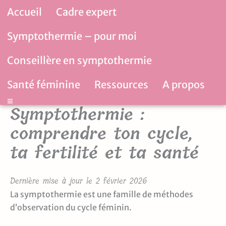
Aller
Accueil
Cadre expert
au
contenu
Symptothermie – pour moi
Conseillère en symptothermie
Santé féminine
Ressources
A propos
Hamburger Toggle Menu
Symptothermie :
comprendre ton cycle,
ta fertilité et ta santé
Dernière mise à jour le 2 février 2026
La symptothermie est une famille de méthodes
d’observation du cycle féminin.