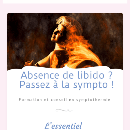
Absence
de
libido?
Passez
à
la
symptothermie
!