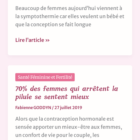
Beaucoup de femmes aujourd’hui viennent à
la symptothermie car elles veulent un bébé et
que la conception se fait longue
Lire l’article »
70%
Santé Féminine et Fertilité
des
70% des femmes qui arrêtent la
femmes
pilule se sentent mieux
qui
Fabienne GODDYN
/
27 juillet 2019
arrêtent
la
Alors que la contraception hormonale est
pilule
sensée apporter un mieux-être aux femmes,
se
un confort de vie pour le couple, les