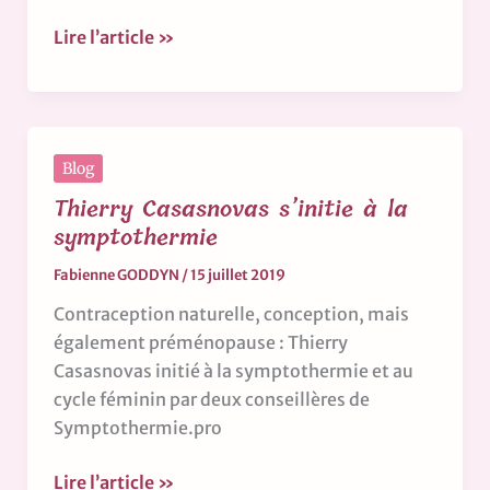
sentent
mieux
Lire l’article »
Thierry
Blog
Casasnovas
Thierry Casasnovas s’initie à la
s’initie
symptothermie
à
Fabienne GODDYN
/
15 juillet 2019
la
symptothermie
Contraception naturelle, conception, mais
également préménopause : Thierry
Casasnovas initié à la symptothermie et au
cycle féminin par deux conseillères de
Symptothermie.pro
Lire l’article »