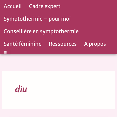
Aller
Accueil
Cadre expert
au
contenu
Symptothermie – pour moi
Conseillère en symptothermie
Santé féminine
Ressources
A propos
Hamburger Toggle Menu
diu