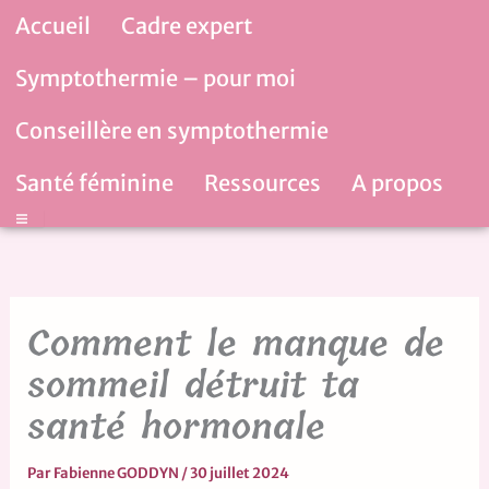
Aller
Accueil
Cadre expert
au
contenu
Symptothermie – pour moi
Conseillère en symptothermie
Santé féminine
Ressources
A propos
Hamburger Toggle Menu
Comment le manque de
sommeil détruit ta
santé hormonale
Par
Fabienne GODDYN
/
30 juillet 2024