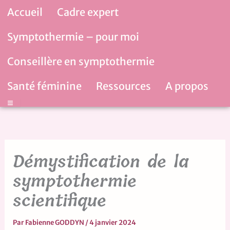
Aller
Accueil
Cadre expert
au
contenu
Symptothermie – pour moi
Conseillère en symptothermie
Santé féminine
Ressources
A propos
Hamburger Toggle Menu
Démystification de la
symptothermie
scientifique
Par
Fabienne GODDYN
/
4 janvier 2024