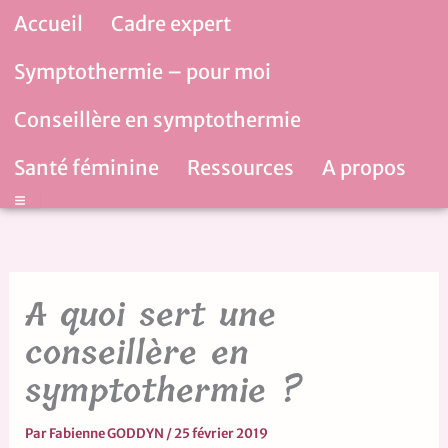
Aller
Accueil
Cadre expert
au
contenu
Symptothermie – pour moi
Conseillère en symptothermie
Santé féminine
Ressources
A propos
Hamburger Toggle Menu
A quoi sert une
conseillère en
symptothermie ?
Par
Fabienne GODDYN
/
25 février 2019