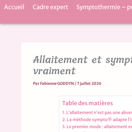
Aller
Accueil
Cadre expert
Symptothermie – p
au
contenu
Allaitement et symp
vraiment
Par
Fabienne GODDYN
/
7 juillet 2026
Table des matières
L’allaitement n’est pas une absen
La méthode sympto® adapte l’in
Le premier mode : allaitement ex