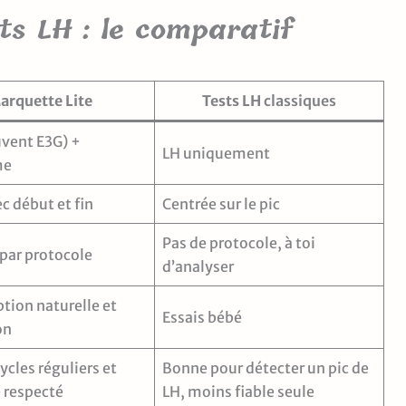
ts LH : le comparatif
arquette Lite
Tests LH
classiques
uvent E3G) +
LH uniquement
me
c début et fin
Centrée sur le pic
Pas de protocole, à toi
par protocole
d’analyser
tion naturelle et
Essais bébé
on
ycles réguliers et
Bonne pour détecter un pic de
 respecté
LH, moins fiable seule