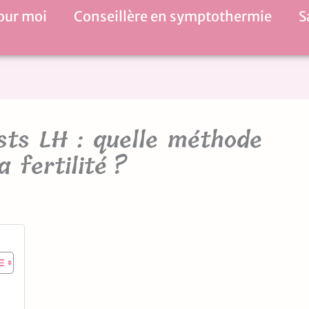
our moi
Conseillère en symptothermie
S
sts LH : quelle méthode
a fertilité ?