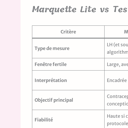
Marquette Lite vs Tes
Critère
M
LH (et so
Type de mesure
algorith
Fenêtre fertile
Large, ave
Interprétation
Encadrée 
Contracep
Objectif principal
concepti
Haute si c
Fiabilité
protocole